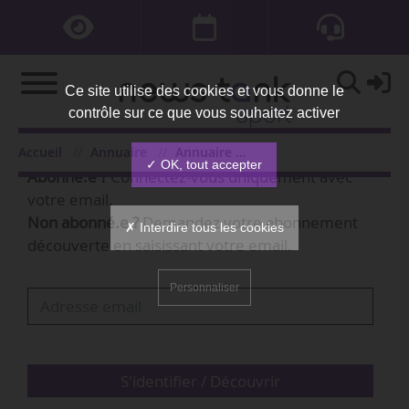
Ce site utilise des cookies et vous donne le
contrôle sur ce que vous souhaitez activer
Bienvenue,
Accueil
Annuaire
Annuaire des personnes
✓ OK, tout accepter
Abonné.e ?
Connectez-vous uniquement avec
votre email.
Non abonné.e ?
Demandez votre abonnement
✗ Interdire tous les cookies
découverte en saisissant votre email.
Personnaliser
S'identifier / Découvrir