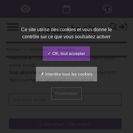
Ce site utilise des cookies et vous donne le
contrôle sur ce que vous souhaitez activer
Bienvenue,
Accueil
Annuaire
Annuaire des personnes
✓ OK, tout accepter
Abonné.e ?
Connectez-vous uniquement avec
votre email.
Non abonné.e ?
Demandez votre abonnement
✗ Interdire tous les cookies
découverte en saisissant votre email.
Personnaliser
S'identifier / Découvrir