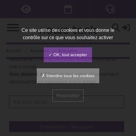
Ce site utilise des cookies et vous donne le
contrôle sur ce que vous souhaitez activer
Bienvenue,
Accueil
Annuaire
Annuaire des personnes
✓ OK, tout accepter
Abonné.e ?
Connectez-vous uniquement avec
votre email.
Non abonné.e ?
Demandez votre abonnement
✗ Interdire tous les cookies
découverte en saisissant votre email.
Personnaliser
S'identifier / Découvrir