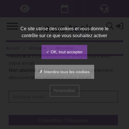
Ce site utilise des cookies et vous donne le
contrôle sur ce que vous souhaitez activer
Bienvenue,
Accueil
Annuaire
Annuaire des organisations
✓ OK, tout accepter
Abonné.e ?
Connectez-vous uniquement avec
votre email.
Non abonné.e ?
Demandez votre abonnement
✗ Interdire tous les cookies
découverte en saisissant votre email.
Personnaliser
S'identifier / Découvrir