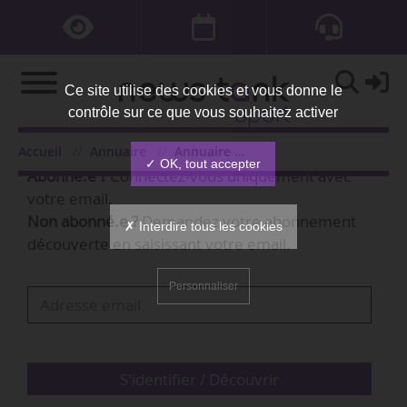
Ce site utilise des cookies et vous donne le
contrôle sur ce que vous souhaitez activer
Bienvenue,
Accueil
Annuaire
Annuaire des organisations
✓ OK, tout accepter
Abonné.e ?
Connectez-vous uniquement avec
votre email.
Non abonné.e ?
Demandez votre abonnement
✗ Interdire tous les cookies
découverte en saisissant votre email.
Personnaliser
S'identifier / Découvrir