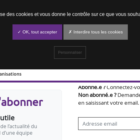
Prendre un rendez-vous
lise des cookies et vous donne le contrôle sur ce que vous souha
✓ OK, tout accepter
✗ Interdire tous les cookies
Personnaliser
anisations
Bienvenue,
Abonné.e ?
Connectez-vou
Non abonné.e ?
Demandez
s'abonner
en saisissant votre email.
utile
de l’actualité du
il d’une équipe