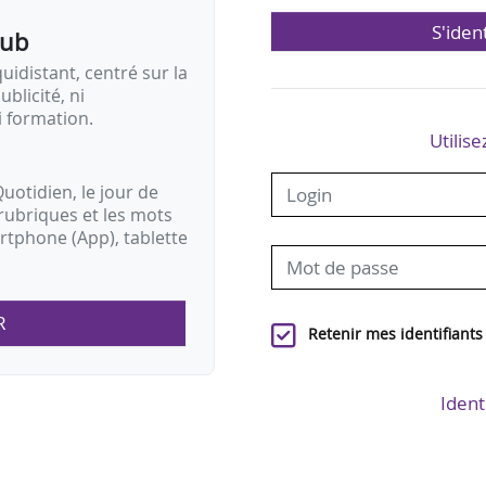
S'iden
pub
idistant, centré sur la
ublicité, ni
i formation.
Utilise
uotidien, le jour de
rubriques et les mots
artphone (App), tablette
R
Retenir mes identifiants
Ident