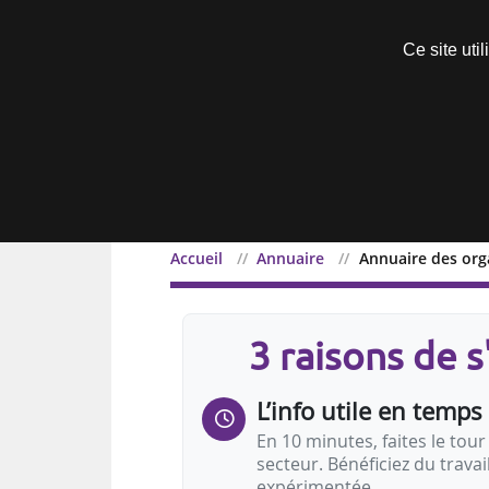
Découvrir sans engagement
Ce site uti
Menu
Accueil
Annuaire
Annuaire des org
3 raisons de 
L’info utile en temps 
En 10 minutes, faites le tour 
secteur. Bénéficiez du trava
expérimentée.