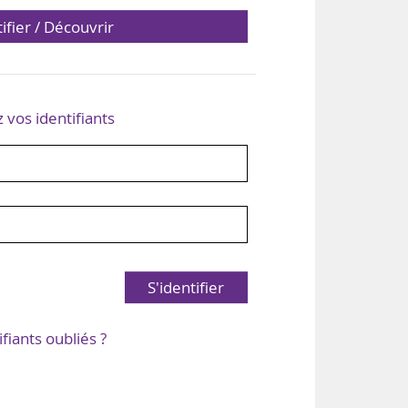
tifier / Découvrir
z vos identifiants
S'identifier
ifiants oubliés ?