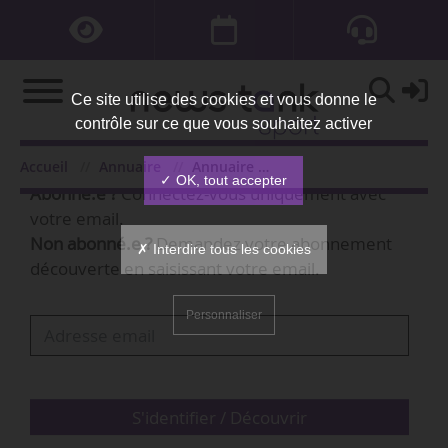
Ce site utilise des cookies et vous donne le
contrôle sur ce que vous souhaitez activer
Bienvenue,
Accueil
Annuaire
Annuaire des organisations
✓ OK, tout accepter
Abonné.e ?
Connectez-vous uniquement avec
votre email.
Non abonné.e ?
Demandez votre abonnement
✗ Interdire tous les cookies
découverte en saisissant votre email.
Personnaliser
S'identifier / Découvrir