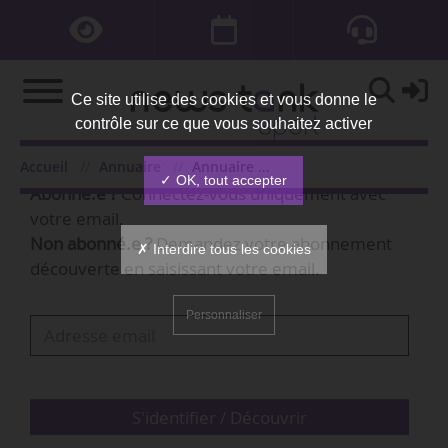
Ce site utilise des cookies et vous donne le
contrôle sur ce que vous souhaitez activer
Bienvenue,
Accueil
Annuaire
Annuaire des organisations
✓ OK, tout accepter
Abonné.e ?
Connectez-vous uniquement avec
votre email.
Non abonné.e ?
Demandez votre abonnement
✗ Interdire tous les cookies
découverte en saisissant votre email.
Personnaliser
S'identifier / Découvrir