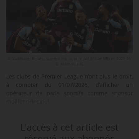
Le bookmaker Betano, sponsor maillot principal d’Aston Villa en 2025-26 -
© Aston Villa FC
Les clubs de Premier League n’ont plus le droit,
à compter du 01/07/2026, d’afficher un
opérateur de paris sportifs comme sponsor
maillot principal.
Malgré l’absence d’une législation les y
L'accès à cet article est
contraignant, les clubs de l’élite anglaise ont
collectivement accepté l’interdiction de nouer
réservé aux abonnés