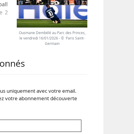
all
e 2
Ousmane Dembélé au Parc des Princes,
 les
le vendredi 16/01/2026 - © Paris Saint-
Germain
nant
 en
abonnés
e RC
nts
s uniquement avec votre email.
 votre abonnement découverte