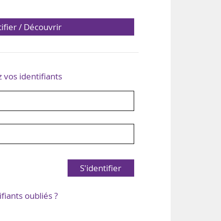
tifier / Découvrir
z vos identifiants
S'identifier
ifiants oubliés ?