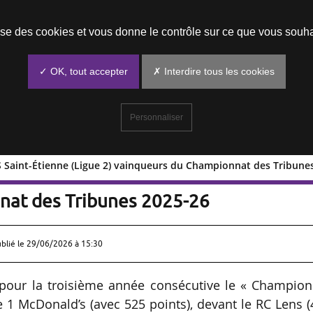
Prendre un rendez-vous
lise des cookies et vous donne le contrôle sur ce que vous souha
✓ OK, tout accepter
✗ Interdire tous les cookies
Personnaliser
l’AS Saint-Étienne (Ligue 2) vainqueurs du Championnat des Tribune
) et l’AS Saint-Étienne (Ligue 2)
nat des Tribunes 2025-26
ublié le
29/06/2026 à 15:30
 pour la troisième année consécutive le « Champion
e 1 McDonald’s (avec 525 points), devant le RC Lens 