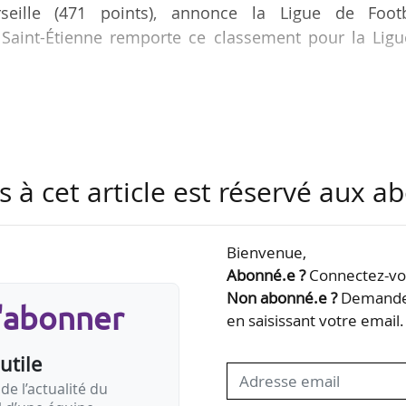
seille (471 points), annonce la Ligue de Footb
S Saint-Étienne remporte ce classement pour la Ligu
e
Lyonnais se classe 4
, soit la même position que sur
 points. Le Stade Rennais FC complète le quintet gag
tte année, le classement des clubs les mieux notés
s à cet article est réservé aux 
ur de chaque rencontre - est largement dominé par l
e
e
OL, 2
avec 122 points, et le PSG, 3
avec 121 poi
Bienvenue,
Abonné.e ?
Connectez-vou
Non abonné.e ?
Demandez
s'abonner
en saisissant votre email.
utile
de l’actualité du