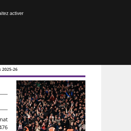
Nous joindre
itez activer
Espace abonné
s 2025-26
nat
(476