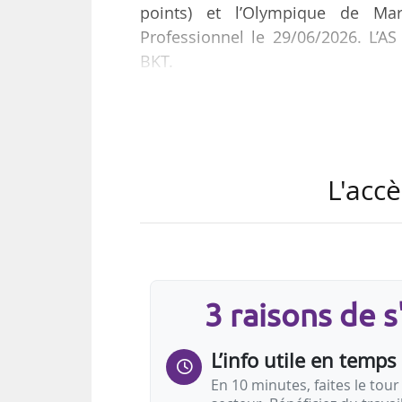
points) et l’Olympique de Mar
Professionnel le 29/06/2026. L’A
BKT.
« Au pied du podium, l’Olympique 
trois dernières éditions, avec 449
avec un total de 414 points. Ce
L'accè
ambiance - évaluée par le diffuse
Lens avec 131 points. Suivent l’
obtenus…
3 raisons de 
L’info utile en temps 
En 10 minutes, faites le tour 