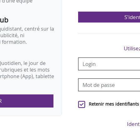
il d’une équipe
S'iden
pub
idistant, centré sur la
ublicité, ni
i formation.
Utilise
uotidien, le jour de
rubriques et les mots
artphone (App), tablette
R
Retenir mes identifiants
Ident