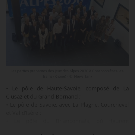
Les parties prenantes des Jeux des Alpes 2030 à Charbonnières-les-
Bains (Rhône) - © News Tank
• Le pôle de Haute-Savoie, composé de La
Clusaz et du Grand-Bornand ;
• Le pôle de Savoie, avec La Plagne, Courchevel
et Val d’Isère ;
• Le pôle du Briançonnais, où figurent
Montgenèvre et La Salle-les-Alpes (Serre