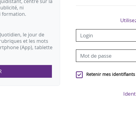
idistant, centré sur la
ublicité, ni
i formation.
Utilise
uotidien, le jour de
rubriques et les mots
artphone (App), tablette
R
Retenir mes identifiants
Ident