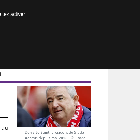
Nous joindre
itez activer
Espace abonné
i
n au
Denis Le Saint, président du Stade
Brestois depuis mai 2016 - © Stade