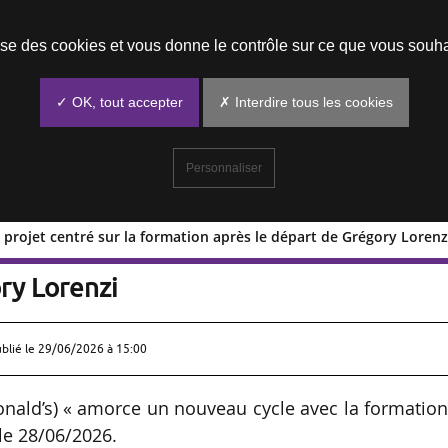
Prendre un rendez-vous
lise des cookies et vous donne le contrôle sur ce que vous souha
✓ OK, tout accepter
✗ Interdire tous les cookies
Personnaliser
 projet centré sur la formation après le départ de Grégory Lorenz
ouveau projet centré sur la formation
ry Lorenzi
ublié le
29/06/2026 à 15:00
onald’s) « amorce un nouveau cycle avec la formatio
 le 28/06/2026.