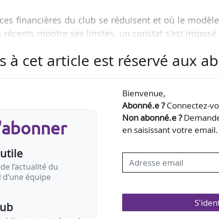
ces financières du club se réduisent et où le modèl
 récents montre ses limites, un constat s’est imposé 
ation dans l’effectif professionnel demeure insuffisa
s à cet article est réservé aux 
rritoire finistérien et 43 580 licenciés, le départe
vivier de talents », indique le club breton, qui en
lubs locaux et le partenariat noué avec l’Armor FC
Bienvenue,
Abonné.e ?
Connectez-vou
Non abonné.e ?
Demandez
s'abonner
e après le départ du directeur sportif Grégory Lor
en saisissant votre email.
utile
de l’actualité du
il d’une équipe
S'iden
pub