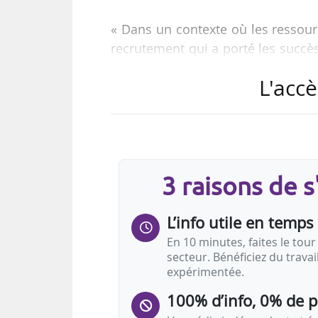
« Dans un contexte où les ressour
recrutement qui a porté les succès
place des joueurs issus de la form
L'accè
Avec 222 clubs répartis sur le te
constitue pourtant un formidable 
s’appuyer sur un réseau de 13 c
Diamniadio (Sénégal).
3 raisons de 
Cette réorganisation a été engagé
(parti pour…
L’info utile en temps 
En 10 minutes, faites le tour 
secteur. Bénéficiez du trava
expérimentée.
100% d’info, 0% de 