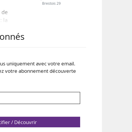
Brestois 29
e de
: la
nte.
abonnés
ment
tend
 de
s uniquement avec votre email.
 votre abonnement découverte
enzi
tifier / Découvrir