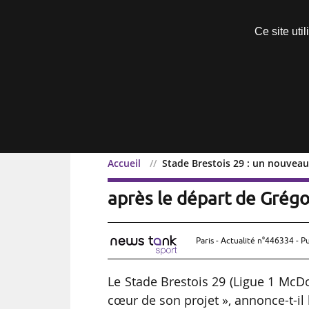
Découvrir sans engagement
Ce site uti
Menu
Accueil
Stade Brestois 29 : un nouveau
Stade Brestois 29 : un n
après le départ de Grégo
Paris - Actualité n°446334 - P
Le Stade Brestois 29 (Ligue 1 McD
cœur de son projet », annonce-t-il