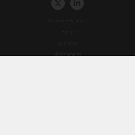
Qui sommes-nous ?
L‘équipe
Le groupe
Abonnements
Contact
Archives
CGA
Mentions légales
Confidentialité
Cookies