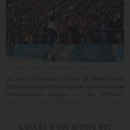
Le Français Quentin Fillon Maillet aux JO de Milan-Cortina 2026 - © CIO
Les Jeux Olympiques d’hiver de Milan-Cortina
2026 ont enregistré un total de 2,6 milliards de
téléspectateurs uniques sur les différents
canaux diffusant l’événement dans le monde,
soit une hausse de 29 % par rapport aux Jeux
Olympiques d’hiver de Pékin 2022
L'accès à cet article est
(2,01 milliards), annonce l’International Olympic