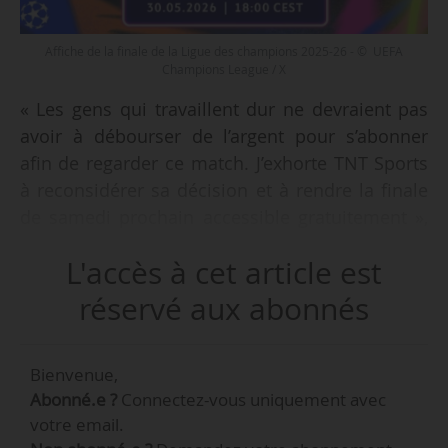
Affiche de la finale de la Ligue des champions 2025-26 - © UEFA
Champions League / X
« Les gens qui travaillent dur ne devraient pas
avoir à débourser de l’argent pour s’abonner
afin de regarder ce match. J’exhorte TNT Sports
à reconsidérer sa décision et à rendre la finale
de samedi prochain accessible gratuitement »,
déclare Keir Starmer, Premier ministre
L'accès à cet article est
britannique (Parti travailliste), concernant la
diffusion de la finale de la Ligue des champions
réservé aux abonnés
de l’UEFA 2025-26, sur son compte X le
23/05/2026.
Bienvenue,
Abonné.e ?
Connectez-vous uniquement avec
Le bouquet de télévision britannique TNT Sports
votre email.
a en effet indiqué qu’il ne retransmettra pas en