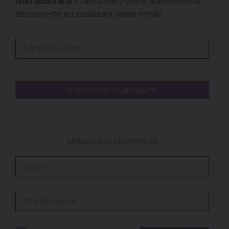
Non abonné.e ?
Demandez votre abonnement
clair la finale de la compétition au Royaume-Uni
découverte en saisissant votre email.
malgré la présence d’Arsenal FC (Premier
League), opposé au Paris Saint-Germain (Ligue 1
McDonald’s) le 30/05/2026. La finale ne sera
donc pas accessible en clair sur ce territoire
pour la toute première fois depuis 1992 et le…
S'identifier / Découvrir
Utilisez vos identifiants