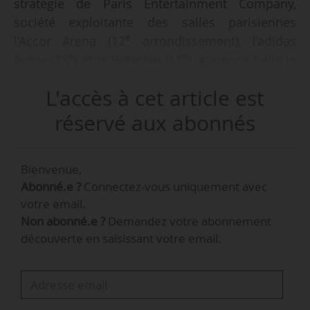
stratégie de Paris Entertainment Company,
société exploitante des salles parisiennes
e
l’Accor Arena (12
arrondissement), l’adidas
e
e
Arena (18
) et le Bataclan (11
), annonce-t-elle le
20/05/2026. Elle occupe ces fonctions depuis
L'accès à cet article est
avril 2026.
réservé aux abonnés
Noémie Claret retrouve ainsi Marie Barsacq,
présidente de Paris Entertainment Company
Bienvenue,
depuis le 17/12/2025 et ex-ministre des Sports
Abonné.e ?
Connectez-vous uniquement avec
(de décembre 2024 à octobre 2025), dont elle
votre email.
était la directrice de cabinet adjointe au MSJVA
Non abonné.e ?
Demandez votre abonnement
entre janvier et octobre 2025.
découverte en saisissant votre email.
Elle a auparavant occupé diverses fonctions au
sein de la division marketing et partenariats du
groupe Salesforce (CRM) entre 2022 et 2025,