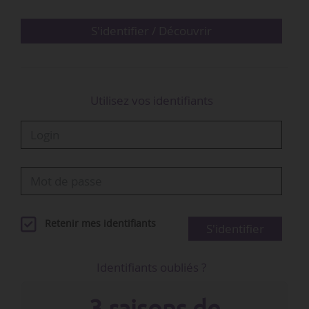
notamment en qualité d’EMEA Olympic and
Paralympic partnerships lead (2022-2024).
S'identifier / Découvrir
Noémie Claret était également managing…
Utilisez vos identifiants
Retenir mes identifiants
S'identifier
Identifiants oubliés ?
3 raisons de