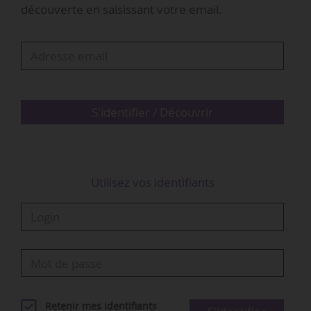
découverte en saisissant votre email.
distributeur de sneakers et streetwear Snipes,
après avoir été general manager EMEA de
l’entreprise. Avant cela, il a été general manager
de 11teamsports (distributeur) pendant six ans
et a également exercé des fonctions
internationales de key account management
S'identifier / Découvrir
chez Nike », rappelle Puma.
Dennis Schröder avait déjà évolué chez Puma,
Utilisez vos identifiants
entre 2010 et 2015, …
Retenir mes identifiants