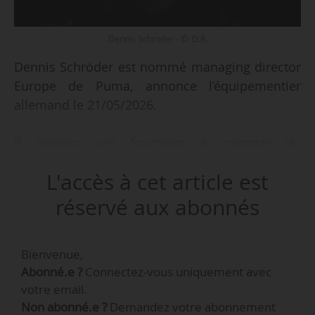
Dennis Schröder - © D.R.
Dennis Schröder est nommé managing director
Europe de Puma, annonce l’équipementier
allemand le 21/05/2026.
Il prendra ses fonctions à compter du
17/08/2026 et succédera à Javier Ortega, en
L'accès à cet article est
poste depuis septembre 2023 (chez Puma
depuis 2009) à la suite de la promotion du
réservé aux abonnés
Français Richard Teyssier au poste de vice-
président global brand & marketing du groupe
Bienvenue,
Puma.
Abonné.e ?
Connectez-vous uniquement avec
votre email.
« Dennis Schröder, 45 ans, occupait
Non abonné.e ?
Demandez votre abonnement
dernièrement les fonctions de CEO du