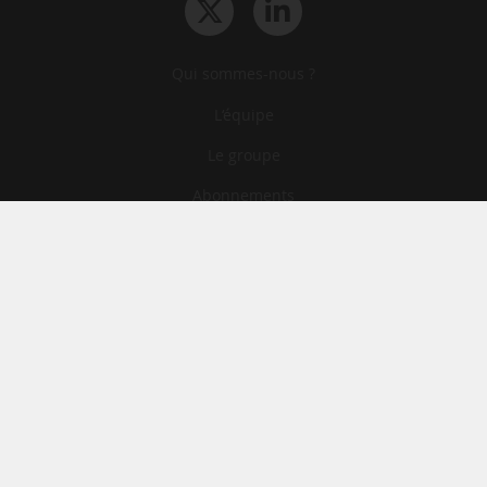
Qui sommes-nous ?
L‘équipe
Le groupe
Abonnements
Contact
Archives
CGA
Mentions légales
Confidentialité
Cookies