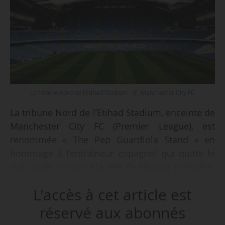
La tribune nord de l’Etihad Stadium - © Manchester City FC
La tribune Nord de l’Etihad Stadium, enceinte de
Manchester City FC (Premier League), est
renommée « The Pep Guardiola Stand » en
hommage à l’entraîneur espagnol qui quitte le
club après 10 ans à la tête de l’équipe première,
annonce le MCFC le 22/05/2026.
L'accès à cet article est
La tribune a été rebaptisée le 24/05 lors de la
réservé aux abonnés
réception d’Aston Villa (1-2) dans le cadre de la