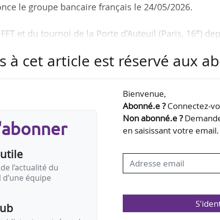
nce le groupe bancaire français le 24/05/2026.
e
FT et du tournoi de la Porte d’Auteuil (Paris, 16
) de
 la durée totale du partenariat à 58 ans. BNP contin
s à cet article est réservé aux 
 dans la hiérarchie sponsoring de Roland-Garros, de
u tournoi (Renault Group, Lacoste, Emirates et Role
estimée à 15 M€.
Bienvenue,
Abonné.e ?
Connectez-vou
marque, via cinq piliers d’action : un accompagnemen
Non abonné.e ?
Demandez
s'abonner
es, le programme…
en saisissant votre email.
utile
de l’actualité du
il d’une équipe
S'iden
pub