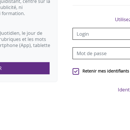
idistant, centré sur la
ublicité, ni
i formation.
Utilise
uotidien, le jour de
rubriques et les mots
artphone (App), tablette
R
Retenir mes identifiants
Ident