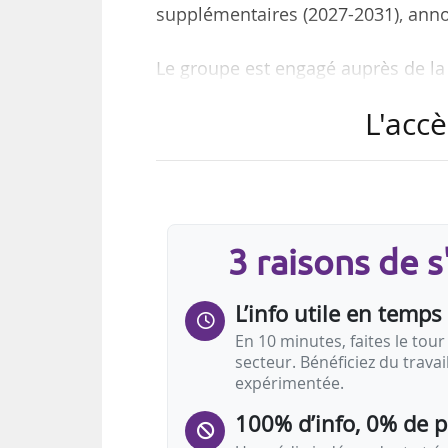
supplémentaires (2027-2031), anno
Le groupe est engagé auprès de la F
1973. Ce nouvel accord porte ainsi
L'accè
s’afficher seul au plus haut rang
les quatre partenaires premium d
moyennant une dotation annuelle 
Cet accord est développé, par la 
3 raisons de 
l’ensemble des pratiques fédéral
L’info utile en temps 
En 10 minutes, faites le tour 
secteur. Bénéficiez du trava
expérimentée.
100% d’info, 0% de 