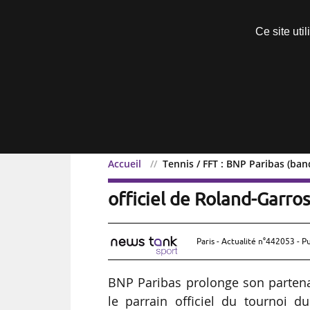
Découvrir sans engagement
Ce site uti
Menu
Accueil
Tennis / FFT : BNP Paribas (ba
Tennis / FFT : BNP Pari
officiel de Roland-Garro
Paris - Actualité n°442053 - P
BNP Paribas prolonge son partena
le parrain officiel du tournoi 