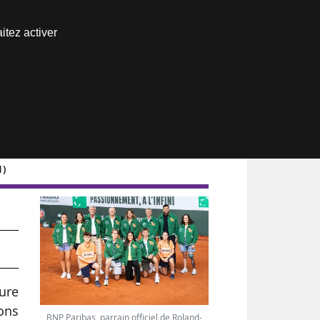
Nous joindre
itez activer
Espace abonné
1)
ure
ons
BNP Paribas, parrain officiel de Roland-