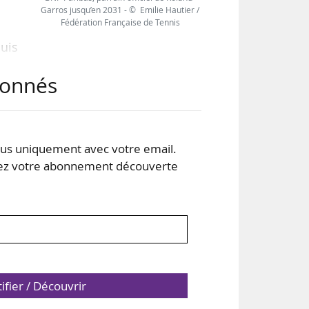
Garros jusqu’en 2031 - © Emilie Hautier /
Fédération Française de Tennis
puis
ue à
abonnés
vant
x),
s uniquement avec votre email.
t de
 votre abonnement découverte
tifier / Découvrir