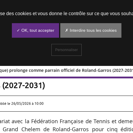
Prendre un rendez-vous
lise des cookies et vous donne le contrôle sur ce que vous souha
✓ OK, tout accepter
✗ Interdire tous les cookies
Personnaliser
nque) prolonge comme parrain officiel de Roland-Garros (2027-203
bas (banque) prolonge comme parrain
s (2027-2031)
ublié le
26/05/2026 à 10:00
riat avec la Fédération Française de Tennis et deme
du Grand Chelem de Roland-Garros pour cinq éditi