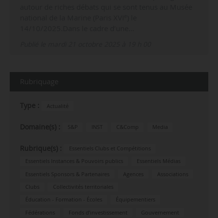
autour de riches débats qui se sont tenus au Musée
e
national de la Marine (Paris XVI
) le
14/10/2025.Dans le cadre d’une…
Publié le mardi 21 octobre 2025 à 19 h 00
Rubriquage
Type :
Actualité
Domaine(s) :
S&P
INST
C&Comp
Media
Rubrique(s) :
Essentiels Clubs et Compétitions
Essentiels Instances & Pouvoirs publics
Essentiels Médias
Essentiels Sponsors & Partenaires
Agences
Associations
Clubs
Collectivités territoriales
Éducation - Formation - Écoles
Équipementiers
Fédérations
Fonds d’investissement
Gouvernement