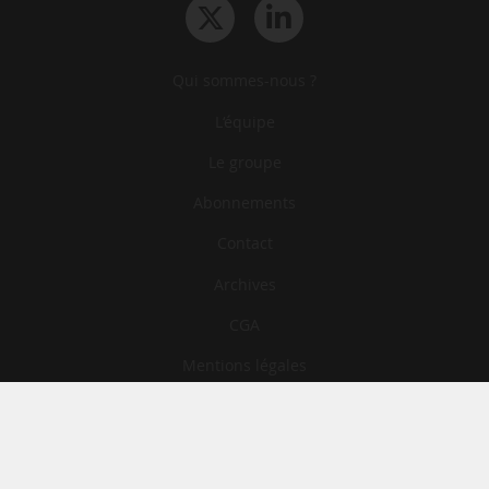
Qui sommes-nous ?
L‘équipe
Le groupe
Abonnements
Contact
Archives
CGA
Mentions légales
Confidentialité
Cookies