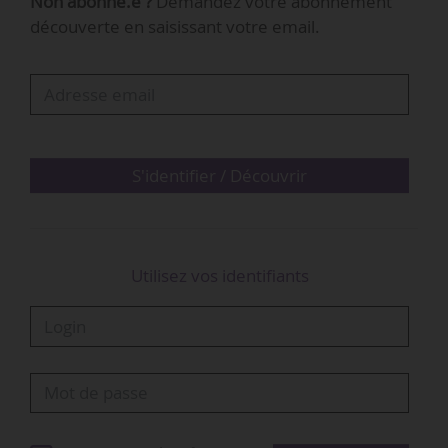
Non abonné.e ?
Demandez votre abonnement
Lafon le 19/03/2025. Cette dernière a été
découverte en saisissant votre email.
adoptée par le Sénat le 10/06/2025, mais
toujours pas par l’Assemblée nationale malgré
la mobilisation des acteurs de l’audiovisuel
sportif.
« L’APPS rappelle l’urgence de faire évoluer le
S'identifier / Découvrir
dispositif actuel de la loi. Malgré le consensus
des…
Utilisez vos identifiants