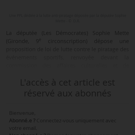
Une PPL dédiée à la lutte anti-piratage déposée par la députée Sophie
Mette - © D.R.
La députée (Les Démocrates) Sophie Mette
e
(Gironde, 9
circonscription) dépose une
proposition de loi de lutte contre le piratage des
événements sportifs, renvoyée devant la
commission des affaires culturelles et de
l’éducation de l’Assemblée nationale, le
L'accès à cet article est
04/02/2026.
réservé aux abonnés
Cette PPL présente ainsi, dans un texte distinct,
les dispositions dédiées à la lutte anti-piratage
Bienvenue,
déjà inscrites dans la proposition de loi relative
Abonné.e ?
Connectez-vous uniquement avec
à l’organisation, à la gestion et au financement
votre email.
du sport professionnel, présentée par Laurent