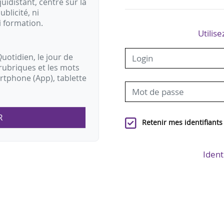
idistant, centré sur la
ublicité, ni
i formation.
Utilise
uotidien, le jour de
rubriques et les mots
artphone (App), tablette
R
Retenir mes identifiants
Ident