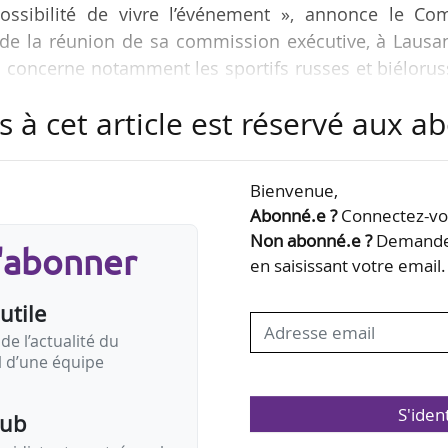
possibilité de vivre l’événement », annonce le Com
e de la réunion de sa commission exécutive, à Lausa
IN concerne notamment les sportifs russes et biéloru
 conditions strictes, voir ci-dessous).
s à cet article est réservé aux 
ipation des AIN à la cérémonie de clôture (le 11/08/2
nant compte du fait que ce ne sont pas les équipes 
Bienvenue,
clôture, mais tous les athlètes ensemble », indi
Abonné.e ?
Connectez-vou
Non abonné.e ?
Demandez
s'abonner
en saisissant votre email.
utile
de l’actualité du
il d’une équipe
S'iden
pub