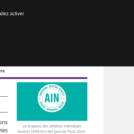
Nous joindre
itez activer
Espace abonné
ure
ions
Le drapeau des athlètes individuels
tes
neutres (AIN) lors des Jeux de Paris 2024 -