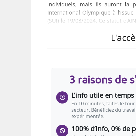
individuels, mais ils auront la 
International Olympique à l’issu
(SUI) le 19/03/2024. Ce statut d’A
qualifiés pour la compétition (sous
L'accè
« La décision concernant la partic
sera prise ultérieurement, en te
participent à la cérémonie de 
également le CIO qui…
3 raisons de 
L’info utile en temps 
En 10 minutes, faites le tour 
secteur. Bénéficiez du trava
expérimentée.
100% d’info, 0% de 