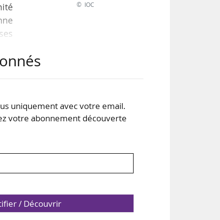
© IOC
ité
nne
sses
abonnés
024)
qui
que
s uniquement avec votre email.
 votre abonnement découverte
tifier / Découvrir