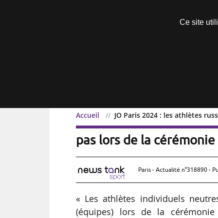
Découvrir sans engagement
Ce site uti
Menu
Accueil
JO Paris 2024 : les athlètes ru
JO Paris 2024 : les athlè
pas lors de la cérémonie
Paris - Actualité n°318890 - P
« Les athlètes individuels neutre
(équipes) lors de la cérémonie d