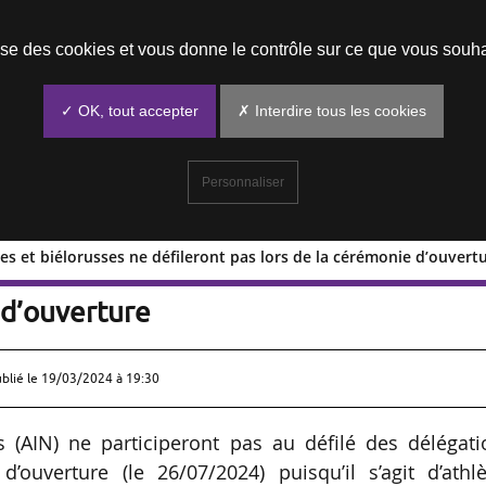
Prendre un rendez-vous
lise des cookies et vous donne le contrôle sur ce que vous souha
✓ OK, tout accepter
✗ Interdire tous les cookies
Personnaliser
sses et biélorusses ne défileront pas lors de la cérémonie d’ouvert
tes russes et biélorusses ne défileront
 d’ouverture
ublié le
19/03/2024 à 19:30
s (AIN) ne participeront pas au défilé des délégat
’ouverture (le 26/07/2024) puisqu’il s’agit d’athlè